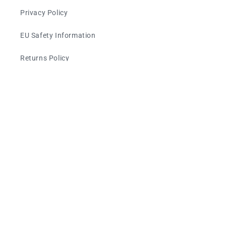
Privacy Policy
EU Safety Information
Returns Policy
Impressum
Subscribe to our emails
E-Mail
Land/Region
Sprache
Vereinigtes Königreich | GBP £
Deutsch